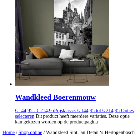
Wandkleed Boerenmouw
€
144,95
-
€
214,95
Prijsklasse: € 144,95 tot € 214,95
Opties
selecteren
Dit product heeft meerdere variaties. Deze optie
kan gekozen worden op de productpagina
Home
/
Shop online
/
Wandkleed Sint-Jan Detail ‘s-Hertogenbosch