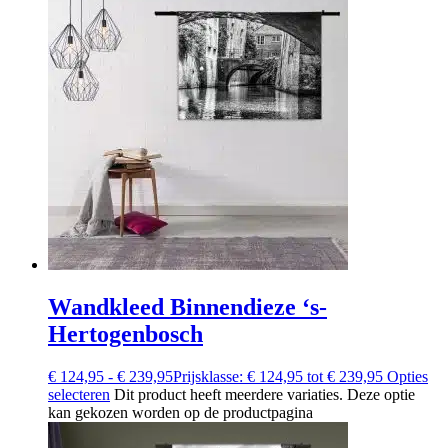
Wandkleed Binnendieze ‘s-
Hertogenbosch
€
124,95
-
€
239,95
Prijsklasse: € 124,95 tot € 239,95
Opties
selecteren
Dit product heeft meerdere variaties. Deze optie
kan gekozen worden op de productpagina